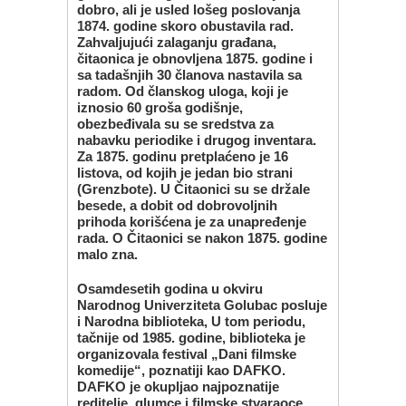
dobro, ali je usled lošeg poslovanja
1874. godine skoro obustavila rad.
Zahvaljujući zalaganju građana,
čitaonica je obnovljena 1875. godine i
sa tadašnjih 30 članova nastavila sa
radom. Od članskog uloga, koji je
iznosio 60 groša godišnje,
obezbeđivala su se sredstva za
nabavku periodike i drugog inventara.
Za 1875. godinu pretplaćeno je 16
listova, od kojih je jedan bio strani
(Grenzbote). U Čitaonici su se držale
besede, a dobit od dobrovoljnih
prihoda korišćena je za unapređenje
rada. O Čitaonici se nakon 1875. godine
malo zna.
Osamdesetih godina u okviru
Narodnog Univerziteta Golubac posluje
i Narodna biblioteka, U tom periodu,
tačnije od 1985. godine, biblioteka je
organizovala festival „Dani filmske
komedije“, poznatiji kao DAFKO.
DAFKO je okupljao najpoznatije
reditelje, glumce i filmske stvaraoce