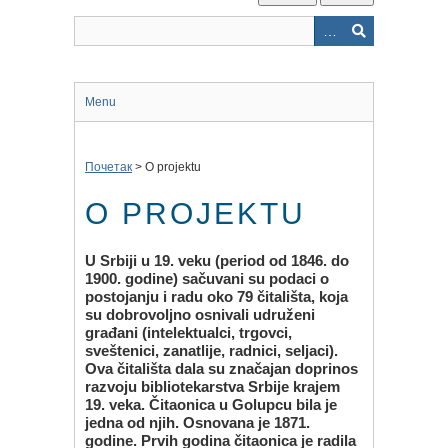
Menu
Почетак
>
O projektu
O PROJEKTU
U Srbiji u 19. veku (period od 1846. do
1900. godine) sačuvani su podaci o
postojanju i radu oko 79 čitališta, koja
su dobrovoljno osnivali udruženi
građani (intelektualci, trgovci,
sveštenici, zanatlije, radnici, seljaci).
Ova čitališta dala su značajan doprinos
razvoju bibliotekarstva Srbije krajem
19. veka. Čitaonica u Golupcu bila je
jedna od njih. Osnovana je 1871.
godine. Prvih godina čitaonica je radila